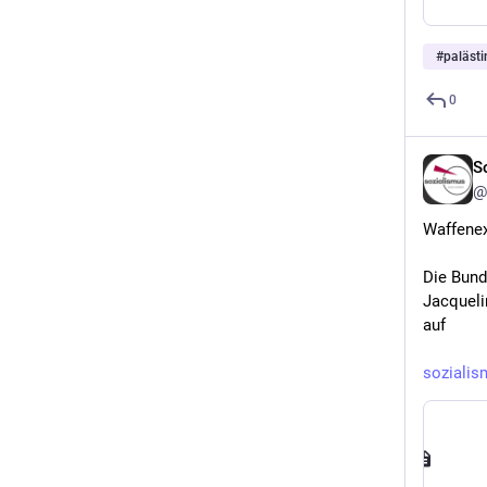
#
palästi
0
S
@
Waffenex
Die Bund
Jacqueli
auf
sozialis