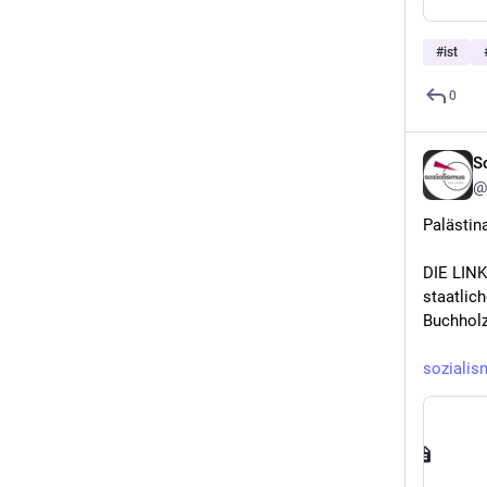
#
ist
0
S
@
Palästin
DIE LINKE
staatlic
Buchhol
sozialis