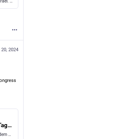
Die Bundesregierung verschleiert ihren Waffenexport nach Israel. Jacqueline Andres von "Shut Elbit Down Deutschland" schlüsselt ihn auf
 20, 2024
ongress 
"Der morgige Tag ist ein palästinensischer Tag" - Sozialismus von unten
Vergangenes Wochenende sollte Dr. Ghassan Abu Sitta auf dem Palästina-Kongress in Berlin als Sprecher auftreten. Er wurde daran gehindert