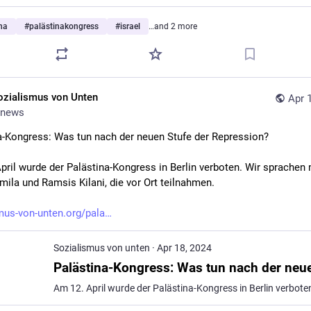
na
#
palästinakongress
#
israel
…and 2 more
ozialismus von Unten
Apr 
news
a-Kongress: Was tun nach der neuen Stufe der Repression?
pril wurde der Palästina-Kongress in Berlin verboten. Wir sprachen m
amila und Ramsis Kilani, die vor Ort teilnahmen.
mus-von-unten.org/pala
Sozialismus von unten
·
Apr 18, 2024