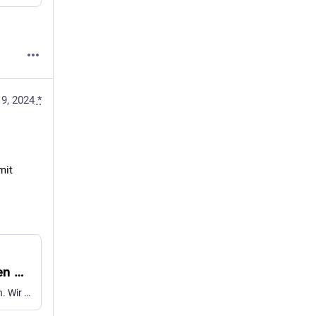
19, 2024
*
it 
Palästina-Kongress: Was tun nach der neuen Stufe der Repression? - Sozialismus von unten
Am 12. April wurde der Palästina-Kongress in Berlin verboten. Wir sprechen mit Shirin Jamila und Ramsis Kilani, die vor Ort teilnahmen.