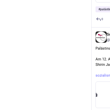
#
palästi
0
S
@
Palästin
Am 12. A
Shirin J
sozialis