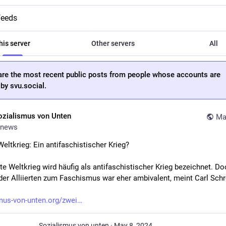
feeds
his server
Other servers
All
are the most recent public posts from people whose accounts are
by svu.social.
ozialismus von Unten
Ma
news
Weltkrieg: Ein antifaschistischer Krieg?
e Weltkrieg wird häufig als antifaschistischer Krieg bezeichnet. Doc
der Alliierten zum Faschismus war eher ambivalent, meint Carl Schr
mus-von-unten.org/zwei
Sozialismus von unten
·
May 8, 2024