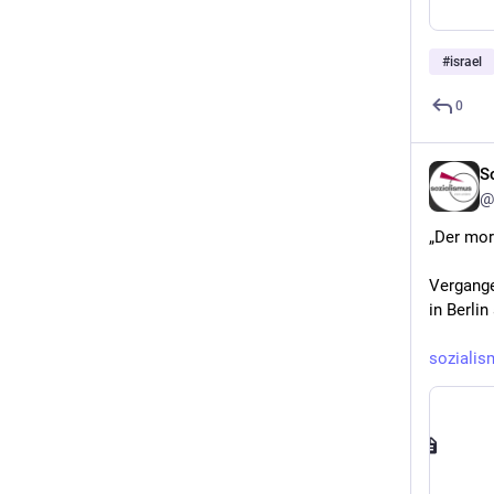
#
israel
0
S
@
„Der mor
Vergange
in Berli
sozialis