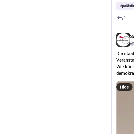
#
palästi
0
S
@
Die staa
Veransta
Wie könn
demokrat
Hide