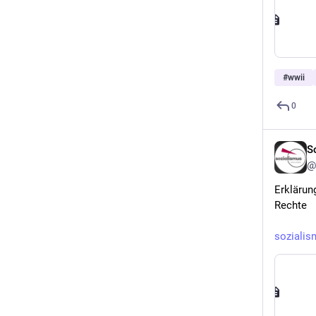
#
wwii
0
S
@
Erklärun
Rechte
sozialis