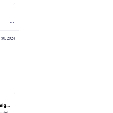
 30, 2024
Palästina-Kongress & DIE LINKE: Wer schweigt, stimmt zu - Sozialismus von unten
DIE LINKE scheitert erneut an der Palästina-Solidarität. Die Partei darf der staatlichen Repression keinen Freifahrtschein geben, kommentiert Christine Buchholz