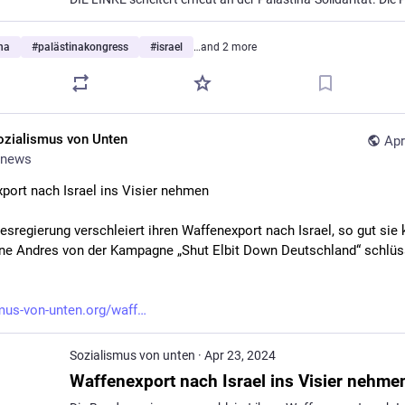
na
#
palästinakongress
#
israel
…and 2 more
ozialismus von Unten
Apr
news
port nach Israel ins Visier nehmen
esregierung verschleiert ihren Waffenexport nach Israel, so gut sie k
ne Andres von der Kampagne „Shut Elbit Down Deutschland“ schlüsse
mus-von-unten.org/waff
Sozialismus von unten
·
Apr 23, 2024