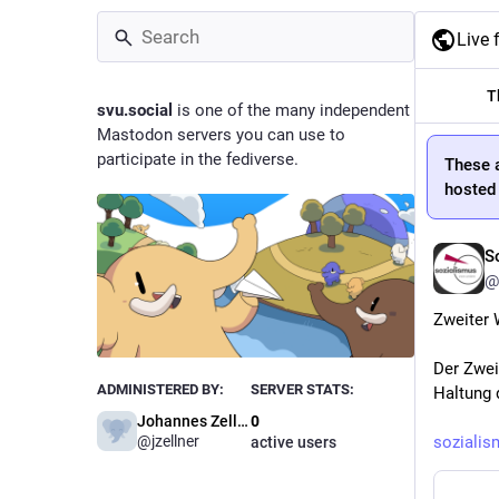
Live 
T
svu.social
is one of the many independent
Mastodon servers you can use to
participate in the fediverse.
These 
hosted 
S
@
Zweiter 
Der Zweit
ADMINISTERED BY:
SERVER STATS:
Haltung 
Johannes Zellner
0
sozialis
@jzellner
active users