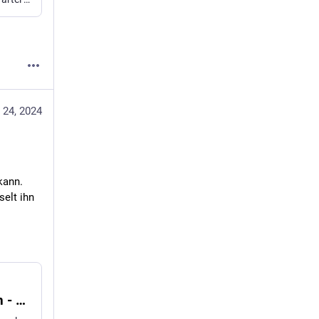
 24, 2024
ann. 
lt ihn 
Waffenexport nach Israel ins Visier nehmen - Sozialismus von unten