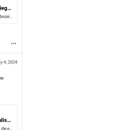
Zweiter Weltkrieg: Ein antifaschistischer Krieg? - Sozialismus von unten
Der Zweite Weltkrieg wird häufig als antifaschistischer Krieg bezeichnet. Doch die Haltung der Alliierten zum Faschismus war eher ambivalent
y 4, 2024
e 
Erklärung gegen die extreme Rechte - Sozialismus von unten
Erklärung der Internationalen Sozialistischen Tendenz gegen die extreme Rechte